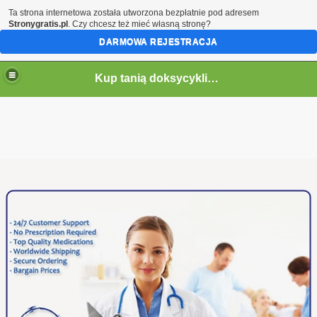
Ta strona internetowa została utworzona bezpłatnie pod adresem
Stronygratis.pl
. Czy chcesz też mieć własną stronę?
DARMOWA REJESTRACJA
Kup tanią doksycyklinę online
Kupować generyczną doksycyklinę
Doksycyklina może mieć negatywny wpływ na
skuteczność antykoncepcji, dlatego ważne jest, aby
podczas przyjmowania antybiotyku stosować inną formę
antykoncepcji. Doksycyklina to lek stosowany w leczeniu
zakażeń chlamydiowych. Zwykle podaje się go w dwóch
dawkach dziennie przez siedem dni. Możesz porównać
wiele przedmiotów, aby zobaczyć, który z nich jest dla
Ciebie najlepszy. Aby
kupić
doksycyklinę
, wystarczy